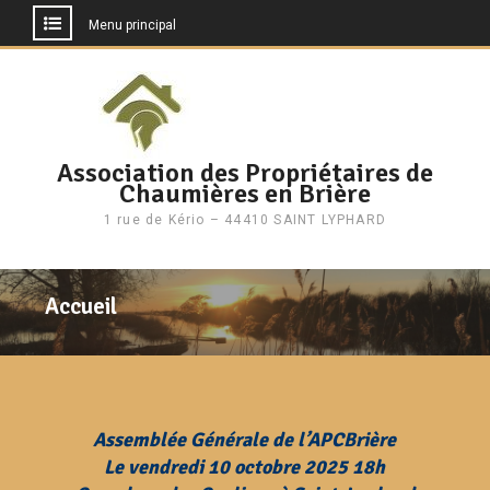
Menu principal
Aller
au
contenu
Association des Propriétaires de
Chaumières en Brière
1 rue de Kério – 44410 SAINT LYPHARD
Accueil
Assemblée Générale de l’APCBrière
Le vendredi 10 octobre 2025 18h